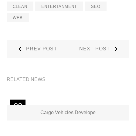
CLEAN
ENTERTANMENT
SEO
WEB
Post
Prev
Next
PREV POST
NEXT POST
Post:
Post:
navigation
RELATED NEWS
03
Cargo Vehicles Develope
OCT