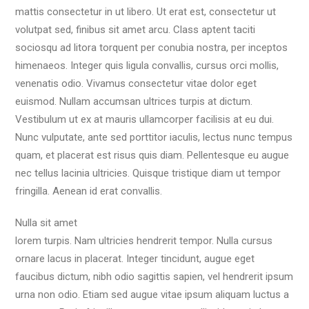
mattis consectetur in ut libero. Ut erat est, consectetur ut
volutpat sed, finibus sit amet arcu. Class aptent taciti
sociosqu ad litora torquent per conubia nostra, per inceptos
himenaeos. Integer quis ligula convallis, cursus orci mollis,
venenatis odio. Vivamus consectetur vitae dolor eget
euismod. Nullam accumsan ultrices turpis at dictum.
Vestibulum ut ex at mauris ullamcorper facilisis at eu dui.
Nunc vulputate, ante sed porttitor iaculis, lectus nunc tempus
quam, et placerat est risus quis diam. Pellentesque eu augue
nec tellus lacinia ultricies. Quisque tristique diam ut tempor
fringilla. Aenean id erat convallis.
Nulla sit amet
lorem turpis. Nam ultricies hendrerit tempor. Nulla cursus
ornare lacus in placerat. Integer tincidunt, augue eget
faucibus dictum, nibh odio sagittis sapien, vel hendrerit ipsum
urna non odio. Etiam sed augue vitae ipsum aliquam luctus a