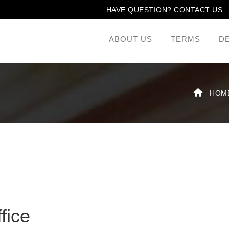
HAVE QUESTION? CONTACT US
ABOUT US
TERMS
D
HOM
fice