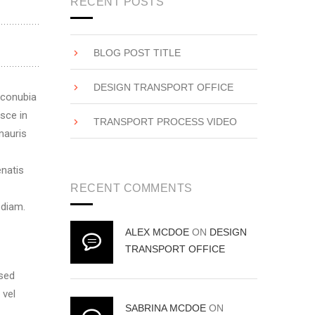
RECENT POSTS
BLOG POST TITLE
DESIGN TRANSPORT OFFICE
r conubia
sce in
TRANSPORT PROCESS VIDEO
mauris
enatis
RECENT COMMENTS
 diam.
ALEX MCDOE
ON
DESIGN
TRANSPORT OFFICE
 sed
 vel
SABRINA MCDOE
ON