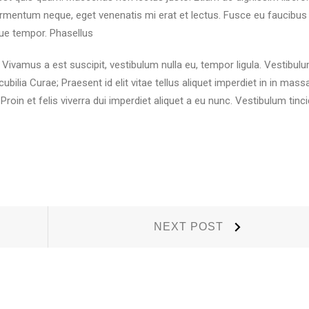
 fermentum neque, eget venenatis mi erat et lectus. Fusce eu faucibus e
ue tempor. Phasellus
 Vivamus a est suscipit, vestibulum nulla eu, tempor ligula. Vestibul
ubilia Curae; Praesent id elit vitae tellus aliquet imperdiet in in mass
roin et felis viverra dui imperdiet aliquet a eu nunc. Vestibulum tinci
Next
NEXT POST
Post: