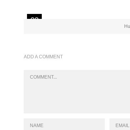
03
Hu
OCT
ADD A COMMENT