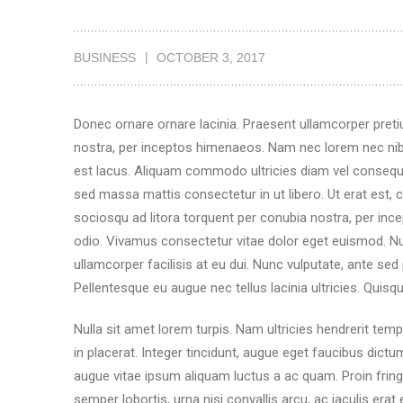
BUSINESS
OCTOBER 3, 2017
Donec ornare ornare lacinia. Praesent ullamcorper pretiu
nostra, per inceptos himenaeos. Nam nec lorem nec nibh
est lacus. Aliquam commodo ultricies diam vel consequ
sed massa mattis consectetur in ut libero. Ut erat est, c
sociosqu ad litora torquent per conubia nostra, per ince
odio. Vivamus consectetur vitae dolor eget euismod. Nu
ullamcorper facilisis at eu dui. Nunc vulputate, ante sed
Pellentesque eu augue nec tellus lacinia ultricies. Quisqu
Nulla sit amet lorem turpis. Nam ultricies hendrerit tem
in placerat. Integer tincidunt, augue eget faucibus dictu
augue vitae ipsum aliquam luctus a ac quam. Proin fringi
semper lobortis, urna nisi convallis arcu, ac iaculis era