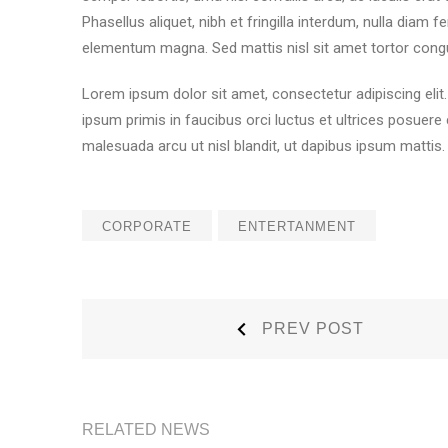
Phasellus aliquet, nibh et fringilla interdum, nulla diam
elementum magna. Sed mattis nisl sit amet tortor cong
Lorem ipsum dolor sit amet, consectetur adipiscing elit.
ipsum primis in faucibus orci luctus et ultrices posuere c
malesuada arcu ut nisl blandit, ut dapibus ipsum mattis. P
CORPORATE
ENTERTANMENT
Post
Prev
PREV POST
Post:
navigation
RELATED NEWS