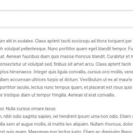
m elit in sodales. Class aptent taciti sociosqu ad litora torquent pe
 volutpat pellentesque. Nunc porttitor quam eget blandit tempor. Fu
at. Aenean faucibus diam quis massa rhoncus blandit. Curabitur et 
onsectetur ut volutpat sed, finibus sit amet arcu. Class aptent taciti
ptos himenaeos. Integer quis ligula convallis, cursus orci mollis, ven
llam accumsan ultrices turpis at dictum. Vestibulum ut ex at mauris
 porttitor iaculis, lectus nunc tempus quam, et placerat est risus quis
e tristique diam ut tempor fringilla. Aenean id erat convallis.
por. Nulla cursus ornare lacus
m, nibh odio sagittis sapien, vel hendrerit ipsum urna non odio. Etiam
lla sem at augue mollis, id mattis leo aliquam. Nullam rhoncus, dolor
t est quis quam. Maecenas non lectus justo. Etiam ac dignissim libero.